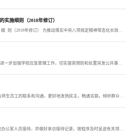
实施细则（2018年修订）
​中共长治医学院委员会关于进一步贯彻落实中央八项规定精神的实 施 细 则（2018年修订） 为推动落实中央八项规定精神常态化长效化，深入推进全面从严治党，持之以恒加强作风建设，根据中央八项规定精神和省委《关于进一步贯彻落实中央八项规定精神的实施办法》以及省纪委、省高校工委有关要求，结合学校实际，制定本实施细则。本实施细则适用于校级领导、校党委委员、纪委委员、中层干部。其他干部参照执行。一、改进调查研...
长治医学院突发公共事件应急预案 1 总则 1.1 指导思想 为进一步加强学校应急管理工作，切实提高预防和处置突发公共事件的能力和水平，努力创建平安校园。 1.2 目的 为有效预防、及时控制和妥善处理学校各类突发公共事件，遵循预防为主、常备不懈的方针，提高快速反应和应急处理能力，建立健全应急机制，切实保障广大师生生命和财产安全，保证学校正常的教育教学和生活秩序，维护学校和社会稳...
长治医学院校领导接待日制度 为认真贯彻党的群众路线，加强校领导与师生员工的联系和沟通，更好地发扬民主，畅通言路，倾听群众呼声，了解校情民意，有效化解矛盾，促进学校发展，特制定本制度。一、接待时间与地点1.每周星期三下午上班时间为接待日时间，寒暑假除外，节假日顺延。2.接待地点设在校领导各自办公室。二、接待范围学校的在职教职工、离退人员、在校学生。三、接待的组织与协调1.每个接待日...
​ 长治医学院群众来信来访工作制度 一、来访接待1.对于来访，由学校办公室人员接待，并做好来访接待记录，按程序及时呈送有关领导阅批。2.对来访人数较多、反映的问题比较重大、来访人员情绪比较激动的，要耐心听取反映问题的主要情节，及时向分管领导请示后，按领导的意见认真处理。3.对于来访人员反映的问题，属有关部门办理的，要按归口办理的原则，会同有关部门的负责同志接待处理。4.对于群体性来访，要认真细致地做好...