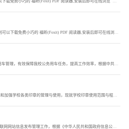
长治医学院公务接待管理办法如果您无法在线浏览此 PDF 文件，则可以下载免费小巧的 福昕(Foxit) PDF 阅读器,安装后即可在线浏览 或下载免费的 Adobe Reader PDF 阅读器,安装后即可在线浏览 或下载此 PDF 文件
​长治医学院合同管理办法（试行）如果您无法在线浏览此 PDF 文件，则可以下载免费小巧的 福昕(Foxit) PDF 阅读器,安装后即可在线浏览 或下载免费的 Adobe Reader PDF 阅读器,安装后即可在线浏览 或下载此 PDF 文件 附件1：长治医学院合同审核流程表(1).doc 附件2：长治医学院合同统一编号规则(1).docx 附件3：长治医学院合同台账登记表(1).xlsx 附件4：长治医学院合同争议信息统计表(1).xls
​长治医学院办公室车队管理办法（试行） 为了进一步规范我校的公务用车管理，有效保障我校公务用车任务，提高工作效率，根据中共中央办公厅、国务院办公厅印发《党政机关公务用车管理办法》、《中央八项规定实施细则》等条例，结合我校实际，制定本办法。 第一条 本办法适用于长治医学院所有公务用车和在职司机人员。 第二条 所有公务用车管理遵循统一管理、定向保障、经济适用、节能环保的原则。 第三条 公务用车...
​长治医学院印章管理制度为进一步改进工作作风，提高工作效率，规范和加强学校各类印章的管理与使用，现就学校印章使用范围与程序有关事项规定如下： 一、印章适用范围（一）学校党委印章 1.以学校党委名义向校内、校外发送的党群公文、文书材料、报表、函件等； 2.经学校党委研究批准的党员入党志愿书； 3.签署学校党委意见的推荐表等； 4.以学校党委名义开具的介绍信； 5.出国出境政审表； 6.经校党委批准的其他需要使用学校...
长治医学院互联网网站信息发布保密审查制度 第一条 为了加强我校互联网网站信息发布管理工作，根据《中华人民共和国政府信息公开条例》的相关规定, 结合我校工作实际，制定本制度。第二条 为加强学校信息公开保密审查工作，规范信息公开行为，确保国家秘密信息安全，维护国家安全和利益，根据《中华人民共和国保守国家秘密法》(以下简称《保密法》)、《中华人民共和国政府信息公开条例》(以下简称《条例》)、《高等学校信息公...