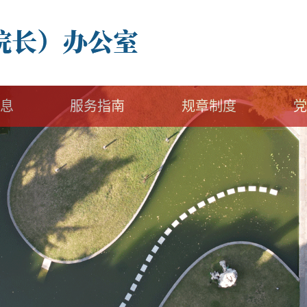
息
服务指南
规章制度