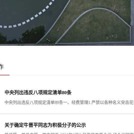
作
中央列出违反八项规定清单80条
关于确定牛晋平同志为积极分子的公示