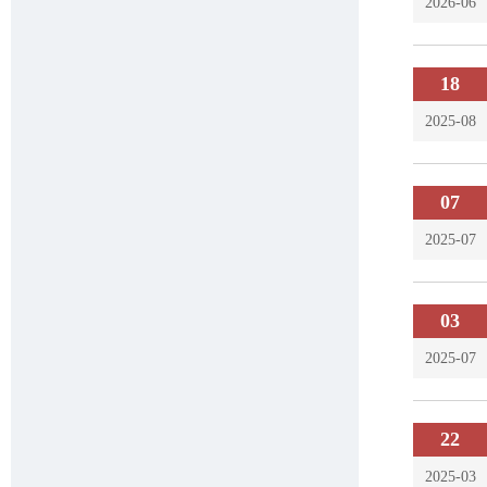
2026-06
18
2025-08
07
2025-07
03
2025-07
22
2025-03