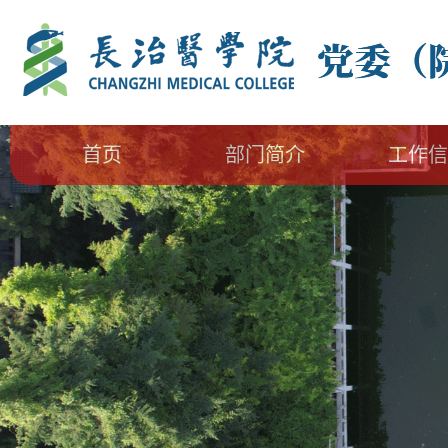
首页
部门简介
工作信