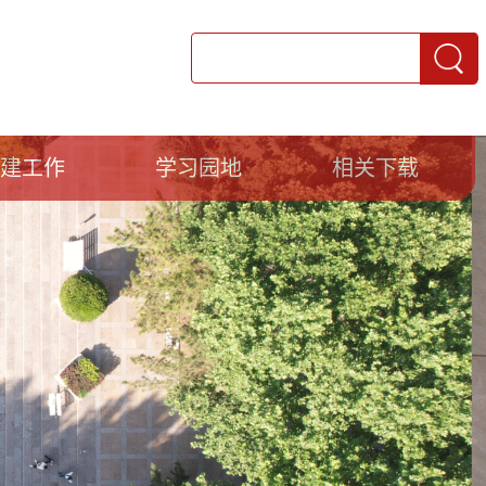
党建工作
学习园地
相关下载