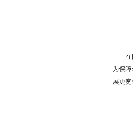
在
为
保障
展更宽