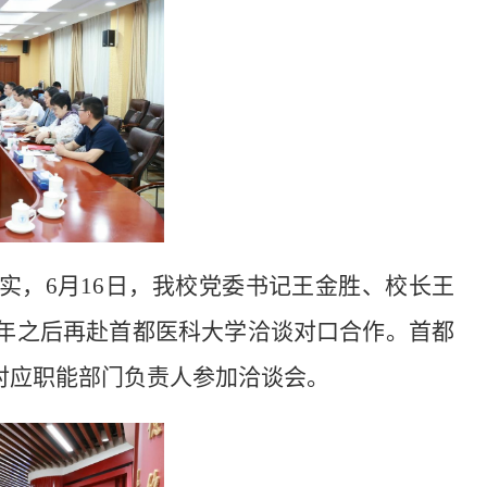
实，
6月
16日
，
我校
党委书记
王金胜、
校长
王
24年之后再赴首都医科大学洽谈对口合作
。
首都
对应
职能部
门
负责人参加
洽谈会
。