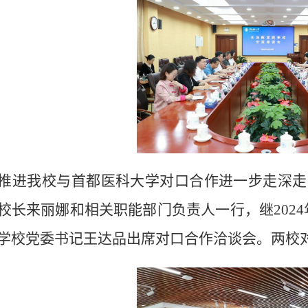
推进我校与首都医科大学对口合作进一步走深走
校长来丽娜
和相关职能部门负责人
一行
，
继
20
学
校党委书记
王达品
出席
对口合作洽谈会
。两校