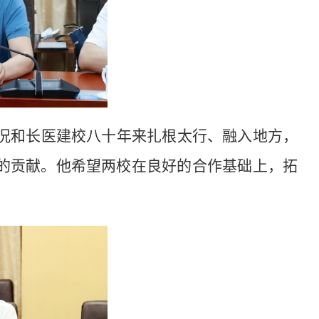
况和长医建校八十年来
扎根
太行、
融入地方，
的
贡献。他
希望两校在
良好的合作基础
上
，
拓